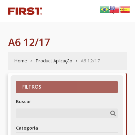
Skip
Menu
to
search
main
content
A6 12/17
Home
Product Aplicação
A6 12/17
FILTROS
Buscar
Categoria