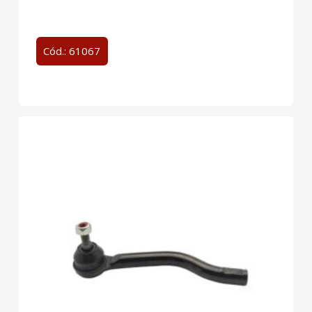
Cód.: 61067