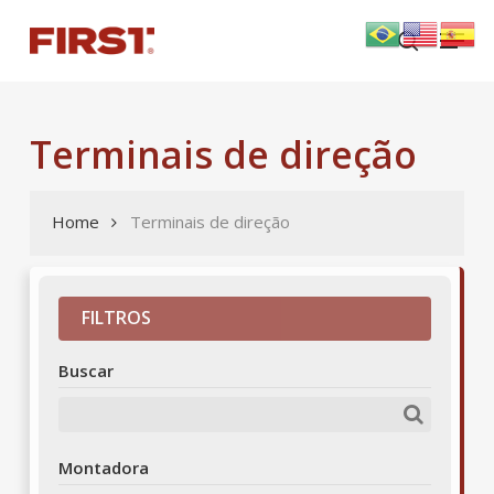
Skip
Menu
to
search
main
content
Terminais de direção
Home
Terminais de direção
FILTROS
Buscar
Montadora