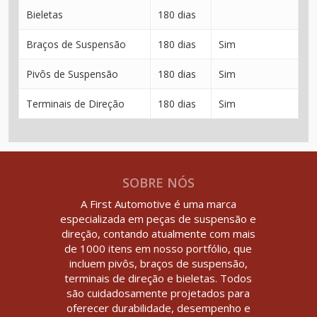
sobrou da peça antiga vai valer pra peça nova.
Bieletas
180 dias
Braços de Suspensão
180 dias
Sim
Pivôs de Suspensão
180 dias
Sim
Terminais de Direção
180 dias
Sim
SOBRE NÓS
A First Automotive é uma marca
especializada em peças de suspensão e
direção, contando atualmente com mais
de 1000 itens em nosso portfólio, que
incluem pivôs, braços de suspensão,
terminais de direção e bieletas. Todos
são cuidadosamente projetados para
oferecer durabilidade, desempenho e