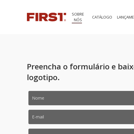
Skip
to
SOBRE
main
CATÁLOGO
LANÇAM
NÓS
content
Preencha o formulário e bai
logotipo.