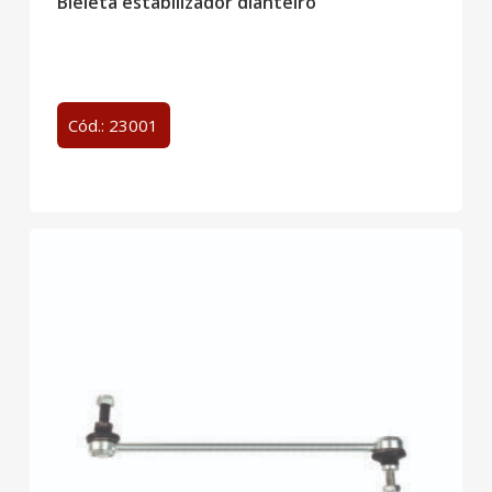
Bieleta estabilizador dianteiro
Cód.: 23001