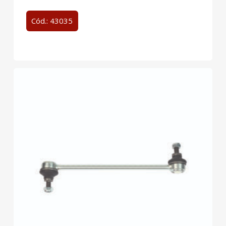
Cód.: 43035