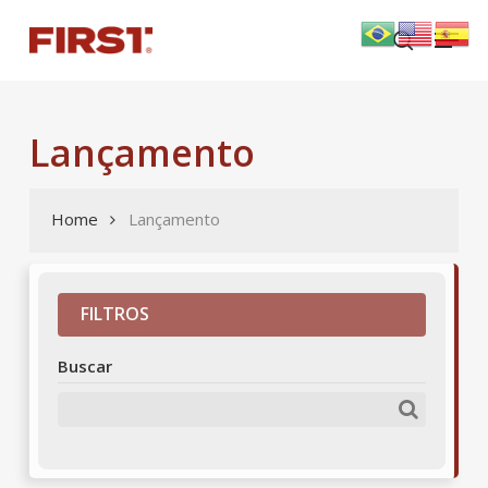
Skip
Menu
to
search
main
content
Lançamento
Home
Lançamento
FILTROS
Buscar