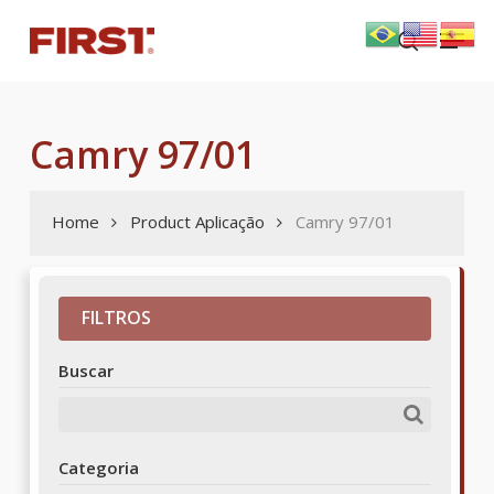
Skip
Menu
to
search
main
content
Camry 97/01
Home
Product Aplicação
Camry 97/01
FILTROS
Buscar
Categoria