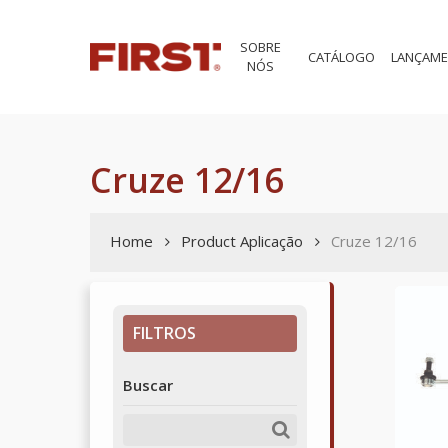
Skip
to
SOBRE
main
CATÁLOGO
LANÇAM
NÓS
content
Cruze 12/16
Home
Product Aplicação
Cruze 12/16
FILTROS
Buscar