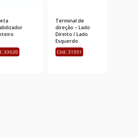
leta
Terminal de
abilizador
direção – Lado
nteiro
Direito / Lado
Esquerdo
.: 33020
Cód.: 31051