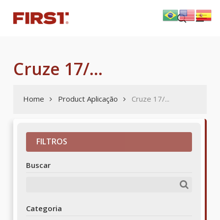
Skip
Menu
to
search
main
content
Cruze 17/...
Home
Product Aplicação
Cruze 17/...
FILTROS
Buscar
Categoria