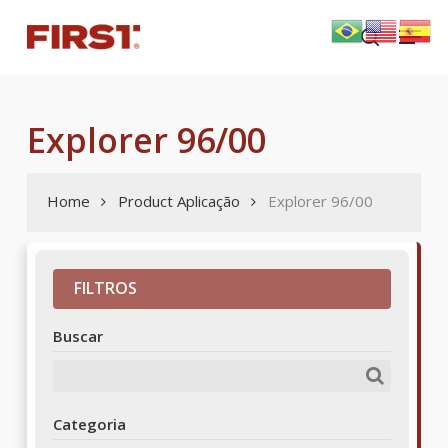
Skip
Menu
to
search
main
content
Explorer 96/00
Home
Product Aplicação
Explorer 96/00
FILTROS
Buscar
Categoria