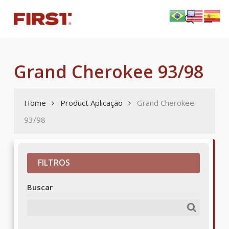
Skip
Menu
to
search
main
content
Grand Cherokee 93/98
Home
Product Aplicação
Grand Cherokee
93/98
FILTROS
Buscar