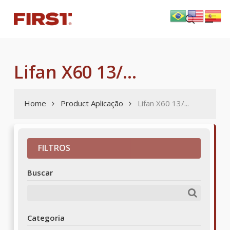
Skip
Menu
to
search
main
content
Lifan X60 13/...
Home
Product Aplicação
Lifan X60 13/...
FILTROS
Buscar
Categoria