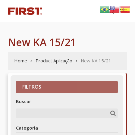
Skip
Menu
to
search
main
content
New KA 15/21
Home
Product Aplicação
New KA 15/21
FILTROS
Buscar
Categoria