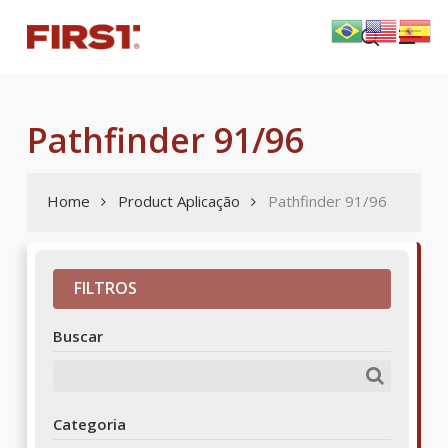
Skip
Menu
to
search
main
content
Pathfinder 91/96
Home
Product Aplicação
Pathfinder 91/96
FILTROS
Buscar
Categoria