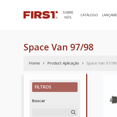
Skip
to
SOBRE
main
CATÁLOGO
LANÇAM
NÓS
content
Space Van 97/98
Home
Product Aplicação
Space Van 97/98
FILTROS
Buscar