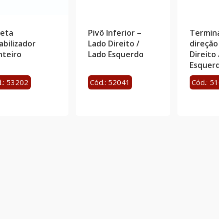
leta
Pivô Inferior –
Termina
abilizador
Lado Direito /
direção
nteiro
Lado Esquerdo
Direito 
Esquer
.: 53202
Cód.: 52041
Cód.: 5