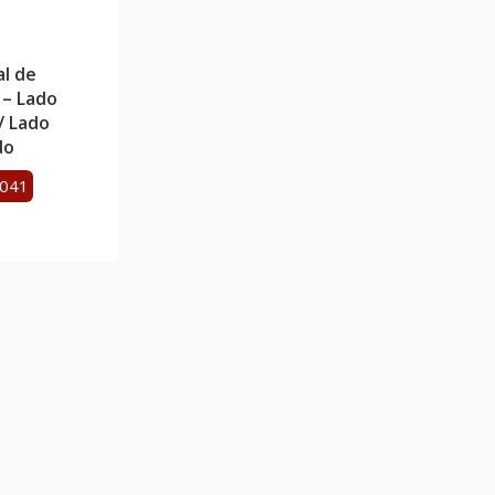
l de
 – Lado
/ Lado
do
1041