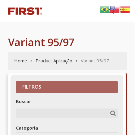
Skip
Menu
to
search
main
content
Variant 95/97
Home
Product Aplicação
Variant 95/97
FILTROS
Buscar
Categoria