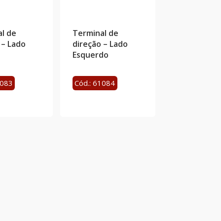
l de
Terminal de
 – Lado
direção – Lado
Esquerdo
1083
Cód.: 61084