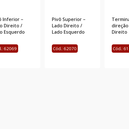
ô Inferior –
Pivô Superior –
Termina
o Direito /
Lado Direito /
direção
o Esquerdo
Lado Esquerdo
Direito
.: 62069
Cód.: 62070
Cód.: 6