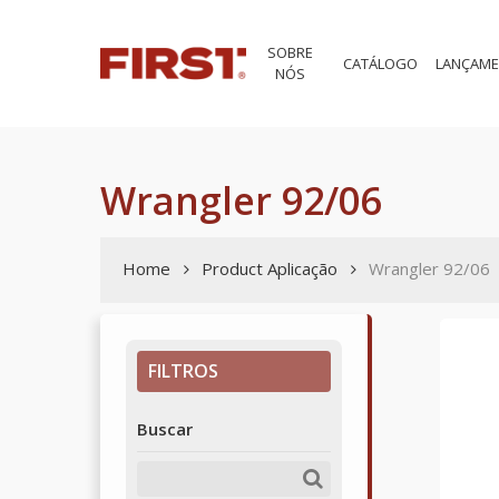
Skip
to
SOBRE
main
CATÁLOGO
LANÇAM
NÓS
content
Wrangler 92/06
Home
Product Aplicação
Wrangler 92/06
FILTROS
Buscar