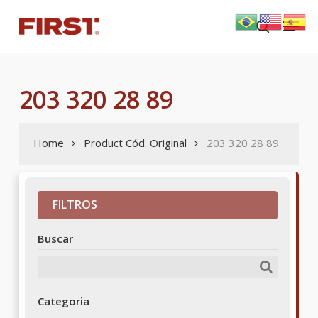
Skip
Menu
to
search
main
content
203 320 28 89
Home
Product Cód. Original
203 320 28 89
FILTROS
Buscar
Categoria