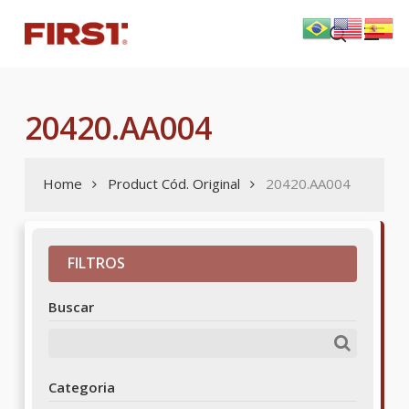
Skip
Menu
to
search
main
content
20420.AA004
Home
Product Cód. Original
20420.AA004
FILTROS
Buscar
Categoria