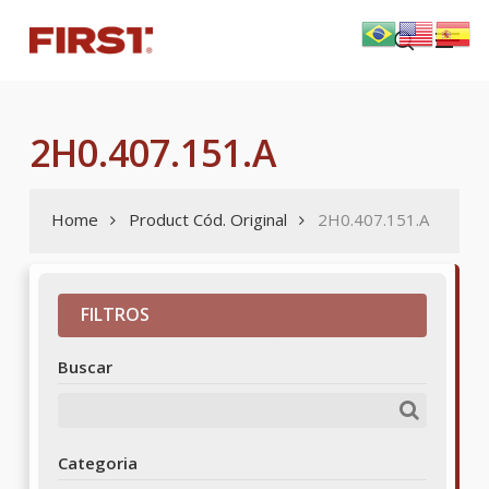
Skip
Menu
to
search
main
content
2H0.407.151.A
Home
Product Cód. Original
2H0.407.151.A
FILTROS
Buscar
Categoria