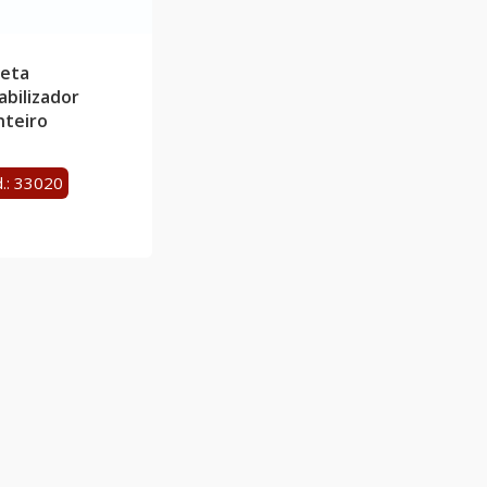
leta
abilizador
nteiro
.: 33020