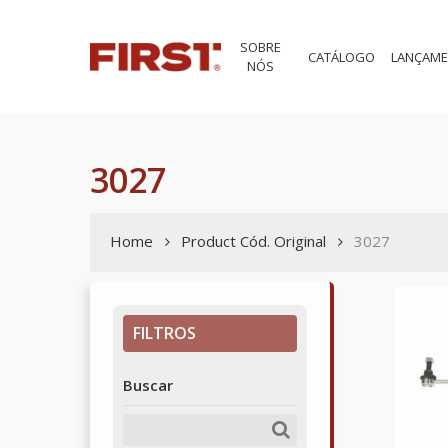
Skip
to
SOBRE
main
CATÁLOGO
LANÇAM
NÓS
content
3027
Home
Product Cód. Original
3027
FILTROS
Buscar