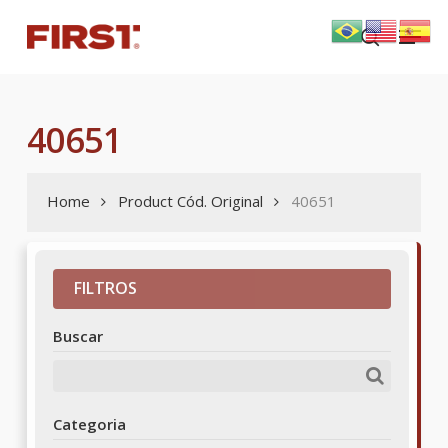
Skip
Menu
to
search
main
content
40651
Home
Product Cód. Original
40651
FILTROS
Buscar
Categoria