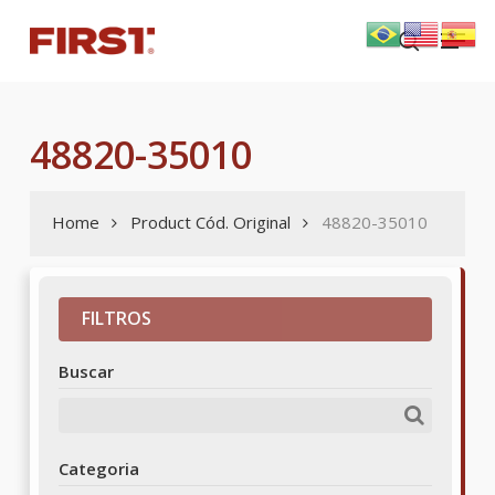
Skip
Menu
to
search
main
content
48820-35010
Home
Product Cód. Original
48820-35010
FILTROS
Buscar
Categoria