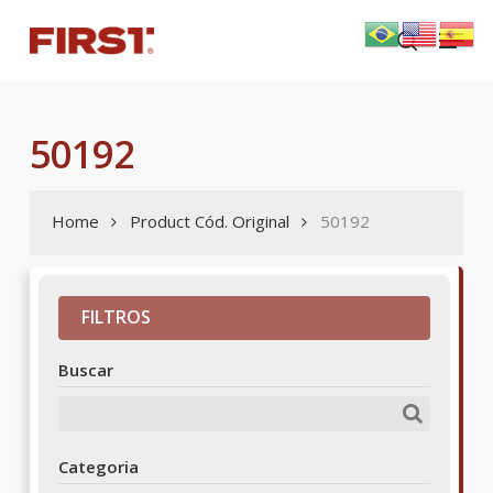
Skip
Menu
to
search
main
content
50192
Home
Product Cód. Original
50192
FILTROS
Buscar
Categoria