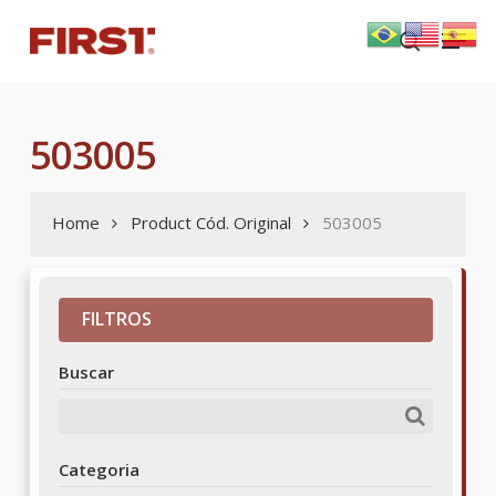
Skip
Menu
to
search
main
content
503005
Home
Product Cód. Original
503005
FILTROS
Buscar
Categoria