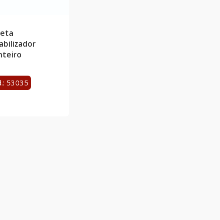
leta
abilizador
nteiro
.: 53035