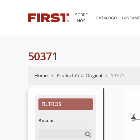
Skip
to
SOBRE
main
CATÁLOGO
LANÇAM
NÓS
content
50371
Home
Product Cód. Original
50371
FILTROS
Buscar