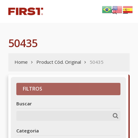
Skip
Menu
to
search
main
content
50435
Home
Product Cód. Original
50435
FILTROS
Buscar
Categoria