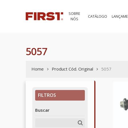
Skip
to
SOBRE
main
CATÁLOGO
LANÇAM
NÓS
content
5057
Home
Product Cód. Original
5057
FILTROS
Buscar