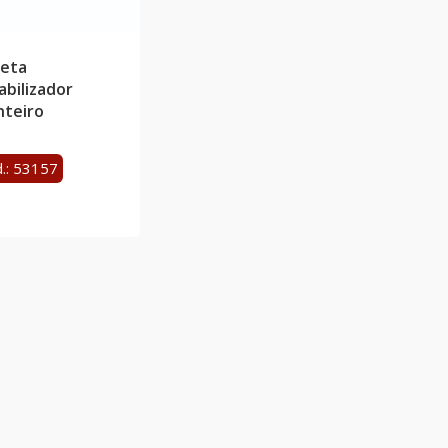
leta
abilizador
nteiro
.: 53157