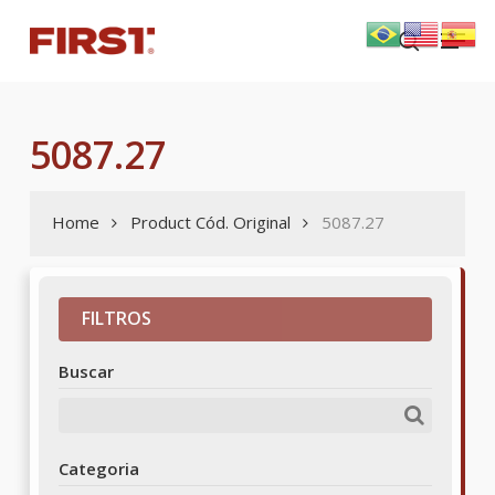
Skip
Menu
to
search
main
content
5087.27
Home
Product Cód. Original
5087.27
FILTROS
Buscar
Categoria