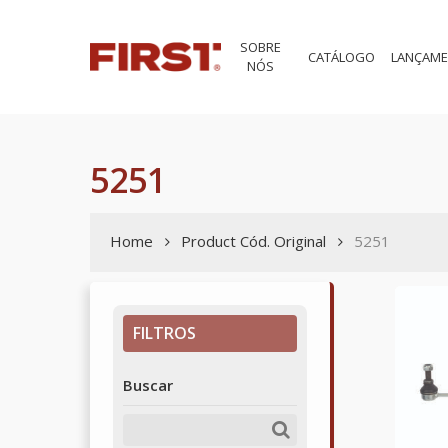
Skip
to
SOBRE
main
CATÁLOGO
LANÇAM
NÓS
content
5251
Home
Product Cód. Original
5251
FILTROS
Buscar