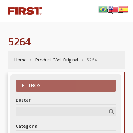
Skip
Menu
to
search
main
content
5264
Home
Product Cód. Original
5264
FILTROS
Buscar
Categoria