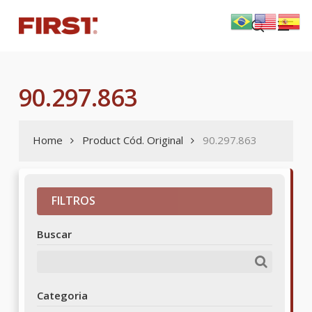
Skip
Menu
to
search
main
content
90.297.863
Home
Product Cód. Original
90.297.863
FILTROS
Buscar
Categoria