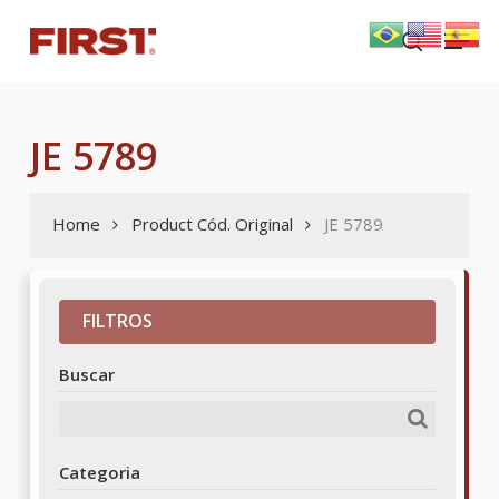
Skip
Menu
to
search
main
content
JE 5789
Home
Product Cód. Original
JE 5789
FILTROS
Buscar
Categoria