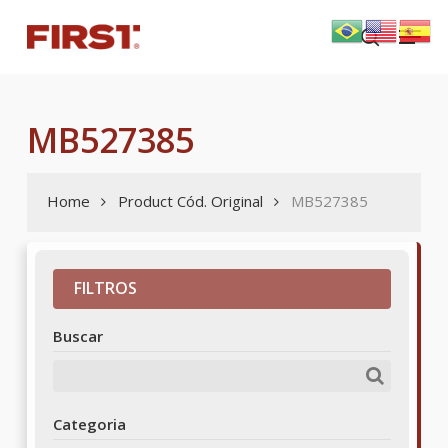
Skip
Menu
to
search
main
content
MB527385
Home
Product Cód. Original
MB527385
FILTROS
Buscar
Categoria