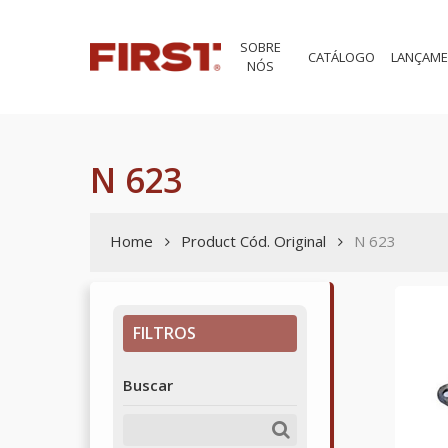
Skip
to
SOBRE
main
CATÁLOGO
LANÇAM
NÓS
content
N 623
Home
Product Cód. Original
N 623
FILTROS
Buscar