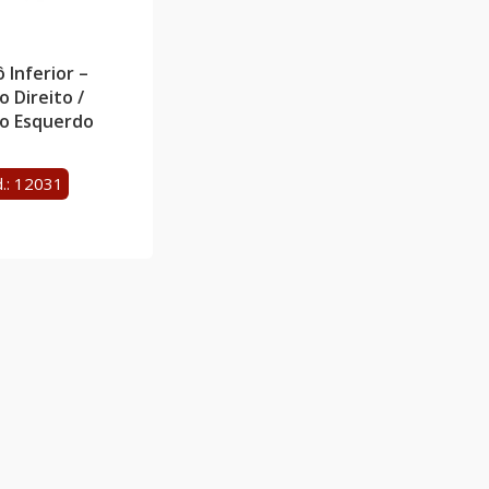
ô Inferior –
o Direito /
o Esquerdo
.: 12031