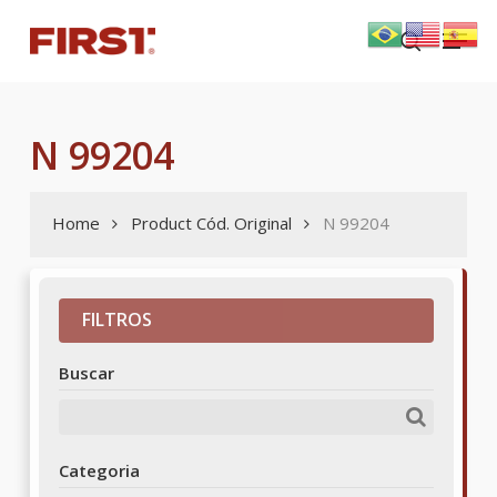
Skip
Menu
to
search
main
content
N 99204
Home
Product Cód. Original
N 99204
FILTROS
Buscar
Categoria