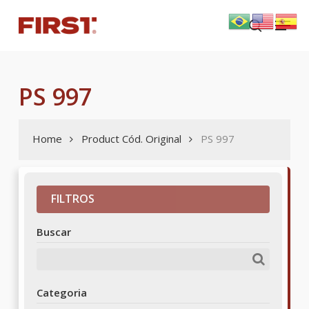
Skip
Menu
to
search
main
content
PS 997
Home
Product Cód. Original
PS 997
FILTROS
Buscar
Categoria