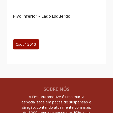
Pivô Inferior – Lado Esquerdo
Cód.: 12013
SOBRE NÓS
A First Automotive é uma marca
especializada em peças de suspensão e
direção, contando atualmente com mais
de 1000 itens em nosso portfólio, que