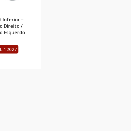
ô Inferior –
o Direito /
o Esquerdo
.: 12027