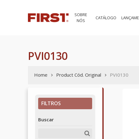
Skip
to
SOBRE
main
CATÁLOGO
LANÇAM
NÓS
content
PVI0130
Home
Product Cód. Original
PVI0130
FILTROS
Buscar