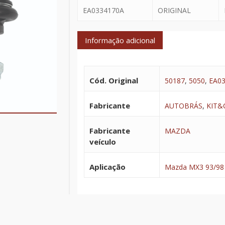
EA0334170A
ORIGINAL
Informação adicional
Cód. Original
50187
,
5050
,
EA0
Fabricante
AUTOBRÁS
,
KIT&
Fabricante
MAZDA
veículo
Aplicação
Mazda MX3 93/98