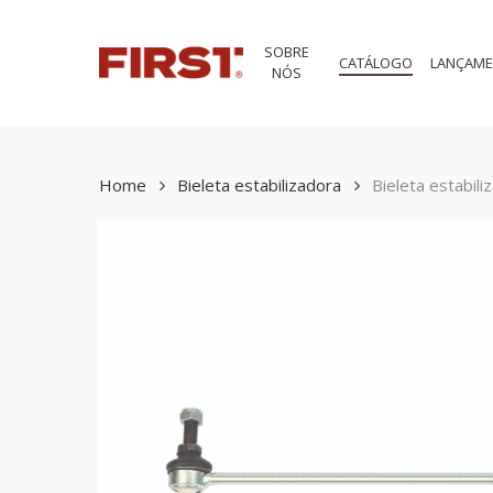
Skip
to
SOBRE
main
CATÁLOGO
LANÇAM
NÓS
content
Home
Bieleta estabilizadora
Bieleta estabili