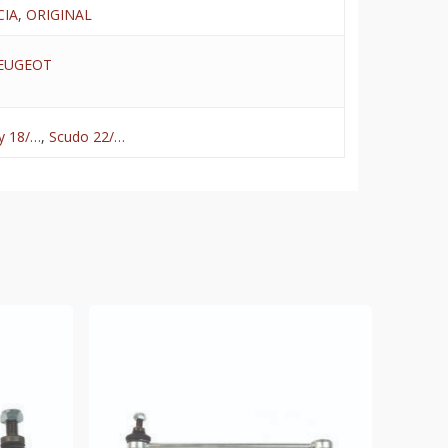
CIA
,
ORIGINAL
EUGEOT
y 18/…
,
Scudo 22/…