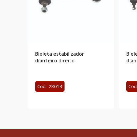
Bieleta estabilizador
Biel
dianteiro direito
dian
Cód.: 23013
Cód