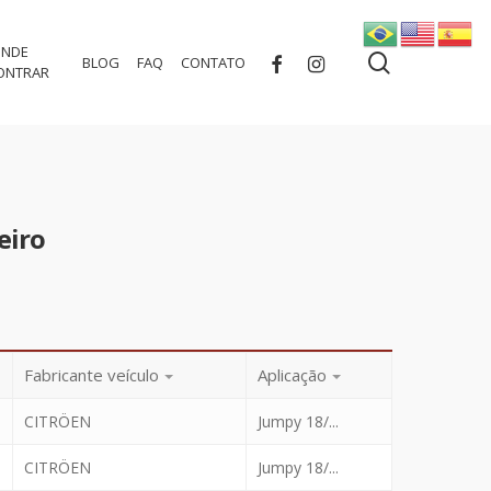
NDE
search
FACEBOOK
INSTAGRAM
BLOG
FAQ
CONTATO
ONTRAR
eiro
Fabricante veículo
Aplicação
CITRÖEN
Jumpy 18/...
CITRÖEN
Jumpy 18/...