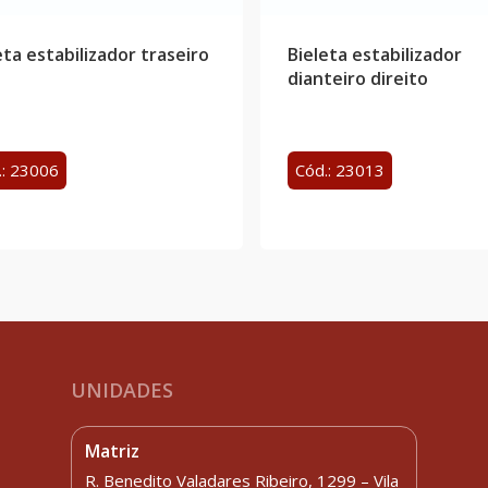
eta estabilizador traseiro
Bieleta estabilizador
dianteiro direito
.: 23006
Cód.: 23013
UNIDADES
Matriz
R. Benedito Valadares Ribeiro, 1299 – Vila