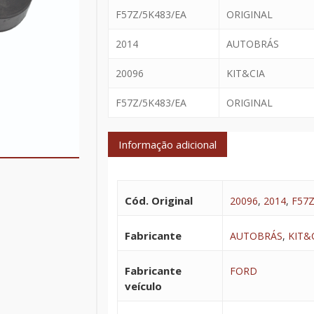
F57Z/5K483/EA
ORIGINAL
2014
AUTOBRÁS
20096
KIT&CIA
F57Z/5K483/EA
ORIGINAL
Informação adicional
Cód. Original
20096
,
2014
,
F57Z
Fabricante
AUTOBRÁS
,
KIT&
Fabricante
FORD
veículo