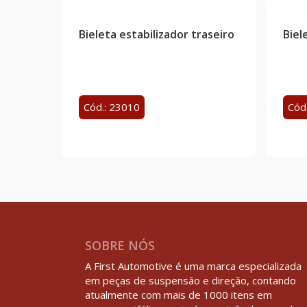
Bieleta estabilizador traseiro
Biel
Cód.: 23010
Cód
SOBRE NÓS
A First Automotive é uma marca especializada
em peças de suspensão e direção, contando
atualmente com mais de 1000 itens em