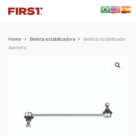
Skip
Menu
to
search
main
content
Home
Bieleta estabilizadora
Bieleta estabilizador
dianteiro