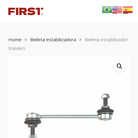
Skip
Menu
to
search
main
content
Home
Bieleta estabilizadora
Bieleta estabilizador
traseiro