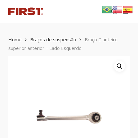
Skip
Menu
to
search
main
content
Home
Braços de suspensão
Braço Dianteiro
superior anterior – Lado Esquerdo