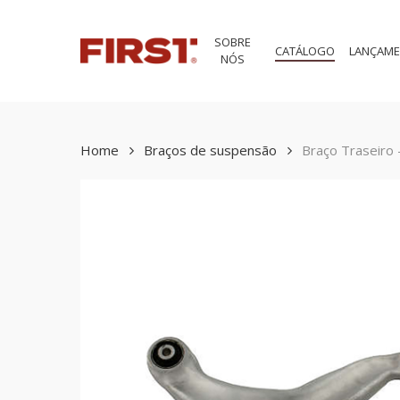
Skip
to
SOBRE
main
CATÁLOGO
LANÇAM
NÓS
content
Home
Braços de suspensão
Braço Traseiro 