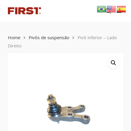
Skip
Menu
to
search
main
content
Home
Pivôs de suspensão
Pivô Inferior – Lado
Direito