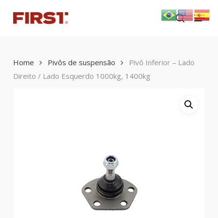
Skip
Menu
to
search
main
content
Home
Pivôs de suspensão
Pivô Inferior – Lado
Direito / Lado Esquerdo 1000kg, 1400kg