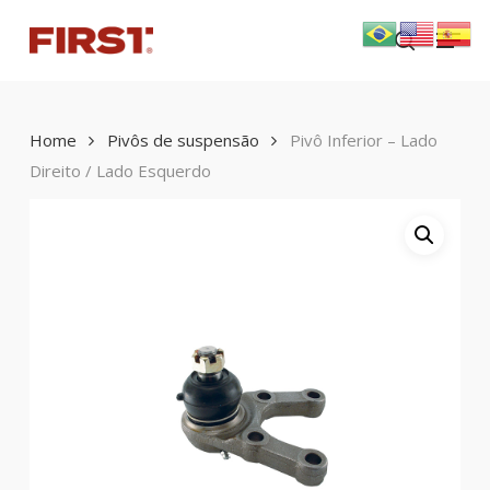
Skip
Menu
to
search
main
content
Home
Pivôs de suspensão
Pivô Inferior – Lado
Direito / Lado Esquerdo