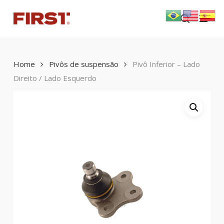
Skip
Menu
to
search
main
content
Home
Pivôs de suspensão
Pivô Inferior – Lado
Direito / Lado Esquerdo