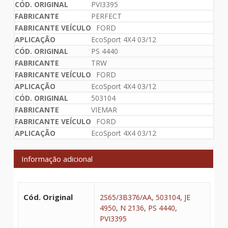
PVI3395
PERFECT
FORD
EcoSport 4X4 03/12
PS 4440
TRW
FORD
EcoSport 4X4 03/12
503104
VIEMAR
FORD
EcoSport 4X4 03/12
Informação adicional
Cód. Original
2S65/3B376/AA
,
503104
,
JE
4950
,
N 2136
,
PS 4440
,
PVI3395