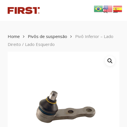
Skip
Menu
to
search
main
content
Home
Pivôs de suspensão
Pivô Inferior – Lado
Direito / Lado Esquerdo